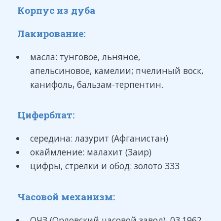
Корпус из дуба
Лакирование:
масла: тунговое, льняное,
апельсиновое, камелии; пчелиный воск,
канифоль, бальзам-терпентин.
Циферблат:
середина: лазурит (Афганистан)
окаймление: малахит (Заир)
цифры, стрелки и обод: золото 333
Часовой механизм:
ОЧЗ (Орловский часовой завод), 03.1962,